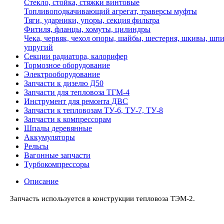
Стекло, стойка, стяжки винтовые
Топливоподкачивающий агрегат, траверсы муфты
Тяги, ударники, упоры, секция фильтра
Фитиля, фланцы, хомуты, цилиндры
Чека, червяк, чехол опоры, шайбы, шестерня, шкивы, шпи
упругий
Секции радиатора, калорифер
Тормозное оборудование
Электрооборудование
Запчасти к дизелю Д50
Запчасти для тепловоза ТГМ-4
Инструмент для ремонта ДВС
Запчасти к тепловозам ТУ-6, ТУ-7, ТУ-8
Запчасти к компрессорам
Шпалы деревянные
Аккумуляторы
Рельсы
Вагонные запчасти
Турбокомпрессоры
Описание
Запчасть используется в конструкции тепловоза ТЭМ-2
.