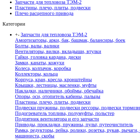
Запчасти для тепловоза ТЭМ-2
Пластины, плечо, плиты, подвески
Плечо расцепного привода
Категории
+
-
Запчасти для тепловоза ТЭМ-2
Амортизаторы, арки, бак, башмак, балансиры, боек
Болты, валы, валики
Вентиляторы, вилки, вкладыши, втулки
Гайки, головка кардана, диски
Замки, канаты, кожухи
Колеса, колпачок, коробка
Коллекторы, кольца
Корпуса, кран, кресла, кронштейны
Крышки, лестницы, масленки, муфты
Накладки, наличники, обоймы, обечайка
Опоры, оси, отопитель кабины, пальцы
Пластины, плечо, плиты, подвески
Подвески пружины, подвески рессоры, подвески тормоз
Подогреватель топлива, полумуфты, польстер
Подпятник вентилятора и его запчасти
Приводы, прокладки, пружины, пульт, путеочиститель
Рамка, редукторы, рейка, ролики, розетка, рукав, рычаги,
машиниста, скобы