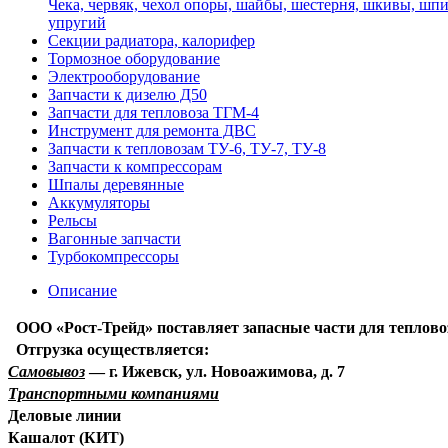
Чека, червяк, чехол опоры, шайбы, шестерня, шкивы, шпи
упругий
Секции радиатора, калорифер
Тормозное оборудование
Электрооборудование
Запчасти к дизелю Д50
Запчасти для тепловоза ТГМ-4
Инструмент для ремонта ДВС
Запчасти к тепловозам ТУ-6, ТУ-7, ТУ-8
Запчасти к компрессорам
Шпалы деревянные
Аккумуляторы
Рельсы
Вагонные запчасти
Турбокомпрессоры
Описание
ООО «Рост-Трейд» поставляет запасные части для теплово
Отгрузка осуществляется:
Самовывоз
— г. Ижевск, ул. Новоажимова, д. 7
Транспортными компаниями
Деловые линии
Кашалот (КИТ)