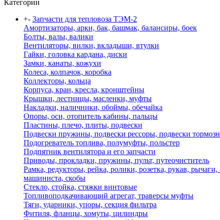
Категории
+
-
Запчасти для тепловоза ТЭМ-2
Амортизаторы, арки, бак, башмак, балансиры, боек
Болты, валы, валики
Вентиляторы, вилки, вкладыши, втулки
Гайки, головка кардана, диски
Замки, канаты, кожухи
Колеса, колпачок, коробка
Коллекторы, кольца
Корпуса, кран, кресла, кронштейны
Крышки, лестницы, масленки, муфты
Накладки, наличники, обоймы, обечайка
Опоры, оси, отопитель кабины, пальцы
Пластины, плечо, плиты, подвески
Подвески пружины, подвески рессоры, подвески тормоз
Подогреватель топлива, полумуфты, польстер
Подпятник вентилятора и его запчасти
Приводы, прокладки, пружины, пульт, путеочиститель
Рамка, редукторы, рейка, ролики, розетка, рукав, рычаги,
машиниста, скобы
Стекло, стойка, стяжки винтовые
Топливоподкачивающий агрегат, траверсы муфты
Тяги, ударники, упоры, секция фильтра
Фитиля, фланцы, хомуты, цилиндры