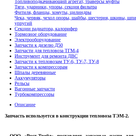
Топливоподкачивающий агрегат, траверсы муфты
Тяги, ударники, упоры, секция фильтра
Фитиля, фланцы, хомуты, цилиндры
Чека, червяк, чехол опоры, шайбы, шестерня, шкивы, шпи
упругий
Секции радиатора, калорифер
Тормозное оборудование
Электрооборудование
Запчасти к дизелю Д50
Запчасти для тепловоза ТГМ-4
Инструмент для ремонта ДВС
Запчасти к тепловозам ТУ-6, ТУ-7, ТУ-8
Запчасти к компрессорам
Шпалы деревянные
Аккумуляторы
Рельсы
Вагонные запчасти
Турбокомпрессоры
Описание
Запчасть используется в конструкции тепловоза ТЭМ-2.
ООО «Рост-Трейд» поставляет запасные части для