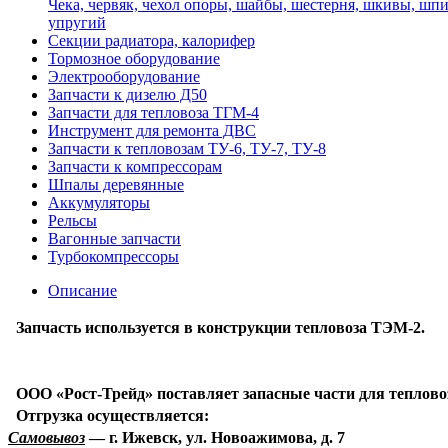
Чека, червяк, чехол опоры, шайбы, шестерня, шкивы, шпи
упругий
Секции радиатора, калорифер
Тормозное оборудование
Электрооборудование
Запчасти к дизелю Д50
Запчасти для тепловоза ТГМ-4
Инструмент для ремонта ДВС
Запчасти к тепловозам ТУ-6, ТУ-7, ТУ-8
Запчасти к компрессорам
Шпалы деревянные
Аккумуляторы
Рельсы
Вагонные запчасти
Турбокомпрессоры
Описание
Запчасть используется в конструкции тепловоза ТЭМ-2.
ООО «Рост-Трейд» поставляет запасные части для теплово
Отгрузка осуществляется:
Самовывоз
— г. Ижевск, ул. Новоажимова, д. 7