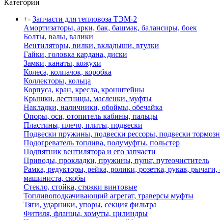
Категории
+
-
Запчасти для тепловоза ТЭМ-2
Амортизаторы, арки, бак, башмак, балансиры, боек
Болты, валы, валики
Вентиляторы, вилки, вкладыши, втулки
Гайки, головка кардана, диски
Замки, канаты, кожухи
Колеса, колпачок, коробка
Коллекторы, кольца
Корпуса, кран, кресла, кронштейны
Крышки, лестницы, масленки, муфты
Накладки, наличники, обоймы, обечайка
Опоры, оси, отопитель кабины, пальцы
Пластины, плечо, плиты, подвески
Подвески пружины, подвески рессоры, подвески тормоз
Подогреватель топлива, полумуфты, польстер
Подпятник вентилятора и его запчасти
Приводы, прокладки, пружины, пульт, путеочиститель
Рамка, редукторы, рейка, ролики, розетка, рукав, рычаги,
машиниста, скобы
Стекло, стойка, стяжки винтовые
Топливоподкачивающий агрегат, траверсы муфты
Тяги, ударники, упоры, секция фильтра
Фитиля, фланцы, хомуты, цилиндры