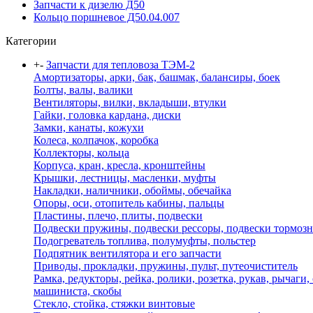
Запчасти к дизелю Д50
Кольцо поршневое Д50.04.007
Категории
+
-
Запчасти для тепловоза ТЭМ-2
Амортизаторы, арки, бак, башмак, балансиры, боек
Болты, валы, валики
Вентиляторы, вилки, вкладыши, втулки
Гайки, головка кардана, диски
Замки, канаты, кожухи
Колеса, колпачок, коробка
Коллекторы, кольца
Корпуса, кран, кресла, кронштейны
Крышки, лестницы, масленки, муфты
Накладки, наличники, обоймы, обечайка
Опоры, оси, отопитель кабины, пальцы
Пластины, плечо, плиты, подвески
Подвески пружины, подвески рессоры, подвески тормоз
Подогреватель топлива, полумуфты, польстер
Подпятник вентилятора и его запчасти
Приводы, прокладки, пружины, пульт, путеочиститель
Рамка, редукторы, рейка, ролики, розетка, рукав, рычаги,
машиниста, скобы
Стекло, стойка, стяжки винтовые