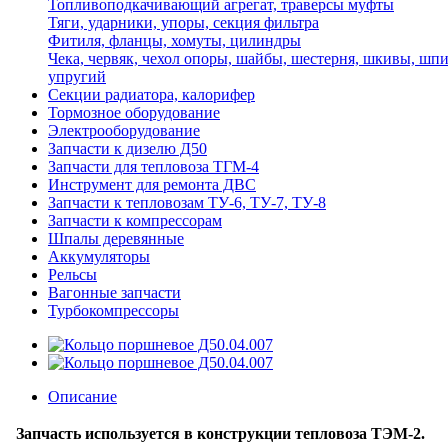
Топливоподкачивающий агрегат, траверсы муфты
Тяги, ударники, упоры, секция фильтра
Фитиля, фланцы, хомуты, цилиндры
Чека, червяк, чехол опоры, шайбы, шестерня, шкивы, шпи
упругий
Секции радиатора, калорифер
Тормозное оборудование
Электрооборудование
Запчасти к дизелю Д50
Запчасти для тепловоза ТГМ-4
Инструмент для ремонта ДВС
Запчасти к тепловозам ТУ-6, ТУ-7, ТУ-8
Запчасти к компрессорам
Шпалы деревянные
Аккумуляторы
Рельсы
Вагонные запчасти
Турбокомпрессоры
Описание
Запчасть используется в конструкции тепловоза ТЭМ-2.