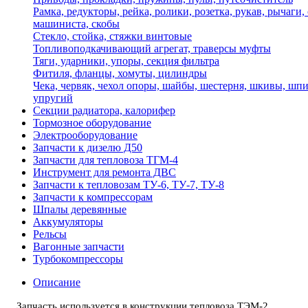
Рамка, редукторы, рейка, ролики, розетка, рукав, рычаги,
машиниста, скобы
Стекло, стойка, стяжки винтовые
Топливоподкачивающий агрегат, траверсы муфты
Тяги, ударники, упоры, секция фильтра
Фитиля, фланцы, хомуты, цилиндры
Чека, червяк, чехол опоры, шайбы, шестерня, шкивы, шпи
упругий
Секции радиатора, калорифер
Тормозное оборудование
Электрооборудование
Запчасти к дизелю Д50
Запчасти для тепловоза ТГМ-4
Инструмент для ремонта ДВС
Запчасти к тепловозам ТУ-6, ТУ-7, ТУ-8
Запчасти к компрессорам
Шпалы деревянные
Аккумуляторы
Рельсы
Вагонные запчасти
Турбокомпрессоры
Описание
Запчасть используется в конструкции тепловоза ТЭМ-2.