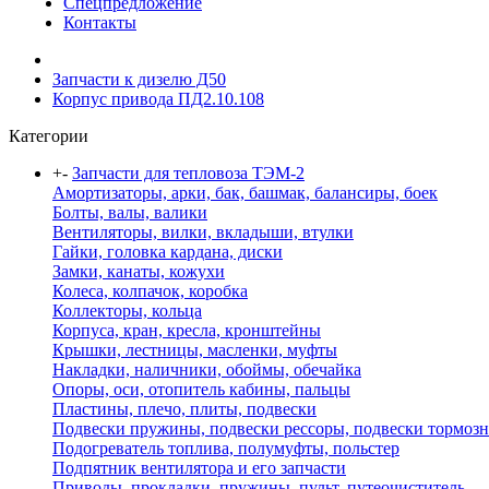
Спецпредложение
Контакты
Запчасти к дизелю Д50
Корпус привода ПД2.10.108
Категории
+
-
Запчасти для тепловоза ТЭМ-2
Амортизаторы, арки, бак, башмак, балансиры, боек
Болты, валы, валики
Вентиляторы, вилки, вкладыши, втулки
Гайки, головка кардана, диски
Замки, канаты, кожухи
Колеса, колпачок, коробка
Коллекторы, кольца
Корпуса, кран, кресла, кронштейны
Крышки, лестницы, масленки, муфты
Накладки, наличники, обоймы, обечайка
Опоры, оси, отопитель кабины, пальцы
Пластины, плечо, плиты, подвески
Подвески пружины, подвески рессоры, подвески тормоз
Подогреватель топлива, полумуфты, польстер
Подпятник вентилятора и его запчасти
Приводы, прокладки, пружины, пульт, путеочиститель